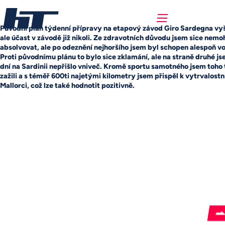
Původní plán týdenní přípravy na etapový závod Giro Sardegna vyš
ale účast v závodě již nikoli. Ze zdravotních důvodu jsem sice nemo
absolvovat, ale po odeznění nejhoršího jsem byl schopen alespoň vo
Proti původnímu plánu to bylo sice zklamání, ale na straně druhé js
dní na Sardinii nepřišlo vniveč. Kromě sportu samotného jsem toho
zažili a s téměř 600ti najetými kilometry jsem přispěl k vytrvalost
Mallorci, což lze také hodnotit pozitivně.