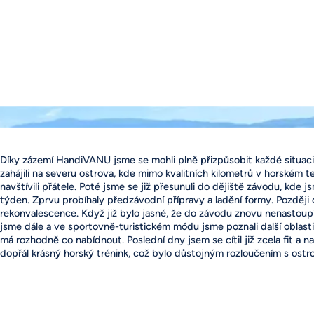
Díky zázemí HandiVANU jsme se mohli plně přizpůsobit každé situac
zahájili na severu ostrova, kde mimo kvalitních kilometrů v horském 
navštívili přátele. Poté jsme se již přesunuli do dějiště závodu, kde js
týden. Zprvu probíhaly předzávodní přípravy a ladění formy. Později
rekonvalescence. Když již bylo jasné, že do závodu znovu nenastoupím
jsme dále a ve sportovně-turistickém módu jsme poznali další oblasti 
má rozhodně co nabídnout. Poslední dny jsem se cítil již zcela fit a na
dopřál krásný horský trénink, což bylo důstojným rozloučením s ostr