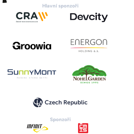
Hlavní sponzoři
Sponzoři