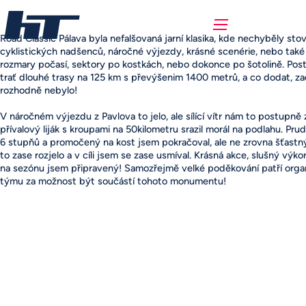
Road Classic Pálava byla nefalšovaná jarní klasika, kde nechyběly sto
cyklistických nadšenců, náročné výjezdy, krásné scenérie, nebo tak
rozmary počasí, sektory po kostkách, nebo dokonce po šotolině. Post
trať dlouhé trasy na 125 km s převýšenim 1400 metrů, a co dodat, z
rozhodně nebylo!
V náročném výjezdu z Pavlova to jelo, ale sílící vítr nám to postupně 
přívalový liják s kroupami na 50kilometru srazil morál na podlahu. Pru
6 stupňů a promočený na kost jsem pokračoval, ale ne zrovna šťastn
to zase rozjelo a v cíli jsem se zase usmíval. Krásná akce, slušný výkon
na sezónu jsem připravený! Samozřejmě velké poděkování patří orga
týmu za možnost být součástí tohoto monumentu!