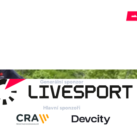
Generální sponzor
Hlavní sponzoři