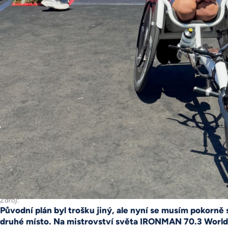
Zdroj:
Původní plán byl trošku jiný, ale nyní se musím pokorně
druhé místo. Na mistrovství světa IRONMAN 70.3 Worl