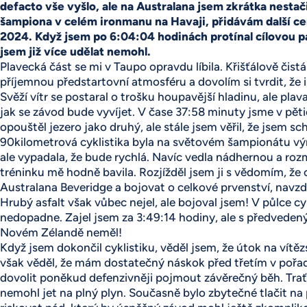
defacto vše vyšlo, ale na Australana jsem zkrátka nestači
šampiona v celém ironmanu na Havaji, přidávám další ce
2024. Když jsem po 6:04:04 hodinách protínal cílovou p
jsem již více udělat nemohl.
Plavecká část se mi v Taupo opravdu líbila. Křišťálově čist
příjemnou předstartovní atmosféru a dovolím si tvrdit, že 
Svěží vítr se postaral o trošku houpavější hladinu, ale plav
jak se závod bude vyvíjet. V čase 37:58 minuty jsme v pě
opouštěl jezero jako druhý, ale stále jsem věřil, že jsem sc
90kilometrová cyklistika byla na světovém šampionátu výr
ale vypadala, že bude rychlá. Navíc vedla nádhernou a ro
tréninku mě hodně bavila. Rozjížděl jsem ji s vědomím, ž
Australana Beveridge a bojovat o celkové prvenství, nav
Hrubý asfalt však vůbec nejel, ale bojoval jsem! V půlce cykl
nedopadne. Zajel jsem za 3:49:14 hodiny, ale s předvede
Novém Zélandě neměl!
Když jsem dokončil cyklistiku, věděl jsem, že útok na vít
však věděl, že mám dostatečný náskok před třetím v pořadí
dovolit poněkud defenzivněji pojmout závěrečný běh. Trať
nemohl jet na plný plyn. Současně bylo zbytečné tlačit na p