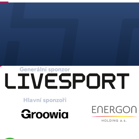
Generální sponzor
Hlavní sponzoři