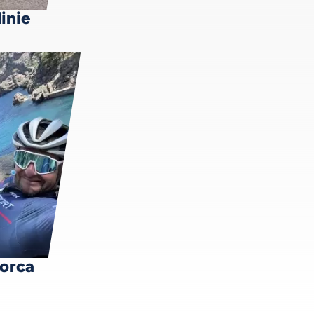
inie
lorca