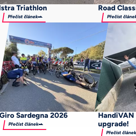
Istra Triathlon
Road Class
Přečíst článek
Přečíst článe
Giro Sardegna 2026
HandiVAN a
upgrade!
Přečíst článek
Přečíst článe