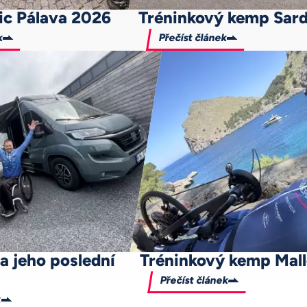
ic Pálava 2026
Tréninkový kemp Sard
k
Přečíst článek
 jeho poslední
Tréninkový kemp Mal
Přečíst článek
k