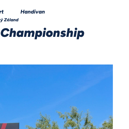
rt
Handivan
Coaching
Kont
ý Zéland
 Championship