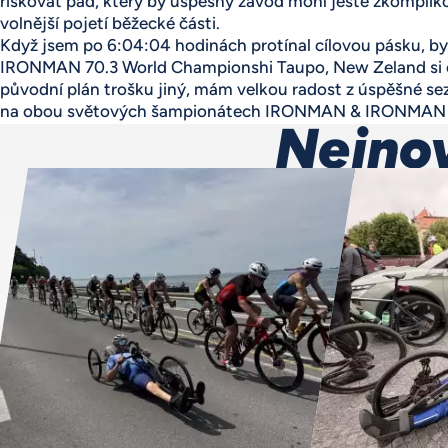
riskovat pád, který by úspěšný závod mohl ještě zkompliko
volnější pojetí běžecké části.
Když jsem po 6:04:04 hodinách protínal cílovou pásku, b
IRONMAN 70.3 World Championshi Taupo, New Zeland si od
původní plán trošku jiný, mám velkou radost z úspěšné s
na obou světových šampionátech IRONMAN & IRONMAN 
Nejnov