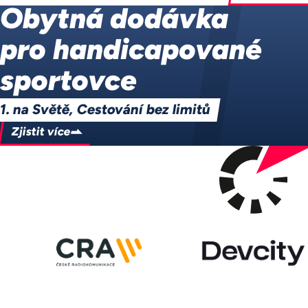
Obytná dodávka
pro handicapované
sportovce
1. na Světě, Cestování bez limitů
Zjistit více