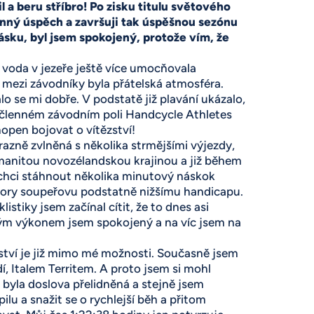
l a beru stříbro! Po zisku titulu světového
nný úspěch a završuji tak úspěšnou sezónu
ásku, byl jsem spokojený, protože vím, že
á voda v jezeře ještě více umocňovala
i mezi závodníky byla přátelská atmosféra.
alo se mi dobře. V podstatě již plavání ukázalo,
tičlenném závodním poli Handcycle Athletes
hopen bojovat o vítězství!
azně zvlněná s několika strmějšími výjezdy,
zmanitou novozélandskou krajinou a již během
e chci stáhnout několika minutový náskok
zdory soupeřovu podstatně nižšímu handicapu.
istiky jsem začínal cítit, že to dnes asi
ným výkonem jsem spokojený a na víc jsem na
ězství je již mimo mé možnosti. Současně jsem
, Italem Territem. A proto jsem si mohl
 byla doslova přelidněná a stejně jsem
ilu a snažit se o rychlejší běh a přitom