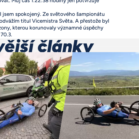
vat. Můj čas 1:22:38 hodiny jen potvrzuje
yl jsem spokojený. Ze světového šampionátu
vážím titul Vicemistra Světa. A přestože byl
ezony, kterou korunovaly významné úspěchy
70.3.
ější články