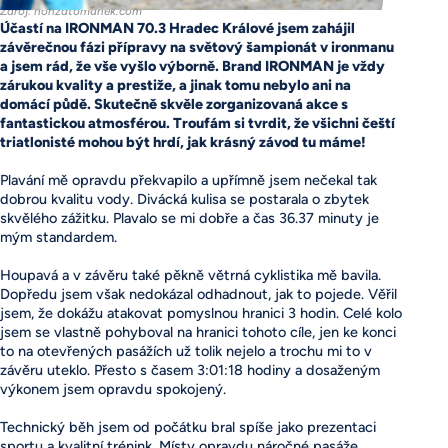
Zdroj: honzatomanek.com
Účastí na IRONMAN 70.3 Hradec Králové jsem zahájil
závěrečnou fázi přípravy na světový šampionát v ironmanu
a jsem rád, že vše vyšlo výborně. Brand IRONMAN je vždy
zárukou kvality a prestiže, a jinak tomu nebylo ani na
domácí půdě. Skutečně skvěle zorganizovaná akce s
fantastickou atmosférou. Troufám si tvrdit, že všichni čeští
triatlonisté mohou být hrdí, jak krásný závod tu máme!
Plavání mě opravdu překvapilo a upřímně jsem nečekal tak
dobrou kvalitu vody. Divácká kulisa se postarala o zbytek
skvělého zážitku. Plavalo se mi dobře a čas 36.37 minuty je
mým standardem.
Houpavá a v závěru také pěkně větrná cyklistika mě bavila.
Dopředu jsem však nedokázal odhadnout, jak to pojede. Věřil
jsem, že dokážu atakovat pomyslnou hranici 3 hodin. Celé kolo
jsem se vlastně pohyboval na hranici tohoto cíle, jen ke konci
to na otevřených pasážích už tolik nejelo a trochu mi to v
závěru uteklo. Přesto s časem 3:01:18 hodiny a dosaženým
výkonem jsem opravdu spokojený.
Technický běh jsem od počátku bral spíše jako prezentaci
sportu a kvalitní trénink. Místy opravdu náročné pasáže