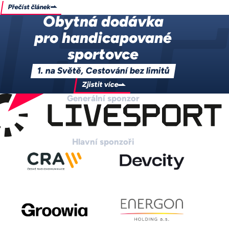
Přečíst článek
Obytná dodávka
pro handicapované
sportovce
1. na Světě, Cestování bez limitů
Zjistit více
Generální sponzor
Hlavní sponzoři