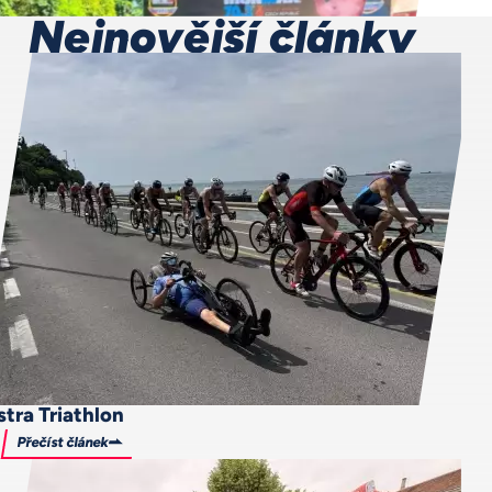
Nejnovější články
stra Triathlon
Přečíst článek