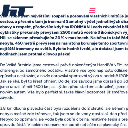
Sami sobě jsem největšími soupeři a posouvání vlastních limitů je 
cestou, a přesně o tom je ironman! Samotný výčet jednotlivých disc
obavy a respekt, především když na IRONMAN Leeds závodníci b
cyklistiky překonaly převýšení 2500 metrů včetně 3 ikonických vý
Hill se sklonem přesahujícím 23 % v maximech. Na běhu to také žá
nebyla, 450 metrů převýšení na maratónu korunuje tento sportovní
nejtěžší ironmany na světě. Bylo to hodně tvrdé, ale dokázal jsem t
hodinách jsem protnul cílovou pásku!
Do Velké Británie jsme cestovali právě dokončeným HandiVANEM, tak
challenge, od samotného počátku. Vlastně vše bylo naprosto odlišné 
způsobu cestování, a navíc obrovská sportovní výzva v podobě IR
Jak se říká, byl to křest ohněm. Do dějiště závodu jsme dorazili po 3
jsme urazili téměř 1600 km, asi týden před startem a detailněji jsme s
novým autem. Vše bylo perfektní, takže hlavní pozornost již směřov
závodu.
3.8 km dlouhá plavecká část byla rozdělena do 2 okruhů, ale během 
nebylo možné zde trénovat, tak jsem se do vody dostal až den před 
Nebylo to optimální, ale voda byla dobře čitelná, relativně teplá a př
opravdu čistá. V celém ironmanu rozhodně netlačím na plavecký čas.