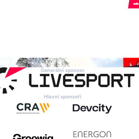
Generální sponzor
Hlavní sponzoři