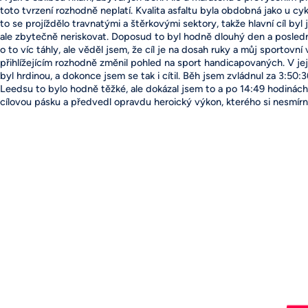
toto tvrzení rozhodně neplatí. Kvalita asfaltu byla obdobná jako u cyk
to se projíždělo travnatými a štěrkovými sektory, takže hlavní cíl byl j
ale zbytečně neriskovat. Doposud to byl hodně dlouhý den a posledn
o to víc táhly, ale věděl jsem, že cíl je na dosah ruky a můj sportovn
přihlížejícím rozhodně změnil pohled na sport handicapovaných. V je
byl hrdinou, a dokonce jsem se tak i cítil. Běh jsem zvládnul za 3:50:
Leedsu to bylo hodně těžké, ale dokázal jsem to a po 14:49 hodinách
cílovou pásku a předvedl opravdu heroický výkon, kterého si nesmír