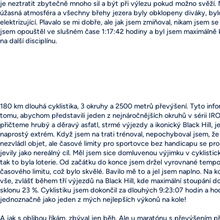
je neztratit zbytečně mnoho sil a být při výlezu pokud možno svěží. 
úžasná atmosféra a všechny břehy jezera byly obklopeny diváky, byl
elektrizující. Plavalo se mi dobře, ale jak jsem zmiňoval, nikam jsem s
jsem opouštěl ve slušném čase 1:17:42 hodiny a byl jsem maximálně
na další disciplínu.
180 km dlouhá cyklistika, 3 okruhy a 2500 metrů převýšení. Tyto info
tomu, abychom představili jeden z nejnáročnějších okruhů v sérii 
přičteme hrubý a děravý asfatl, strmé výjezdy a ikonický Black Hill, j
naprostý extrém. Když jsem na trati trénoval, nepochyboval jsem, že
nezvládl objet, ale časové limity pro sportovce bez handicapu se pr
jevily jako nereálný cíl. Měl jsem sice domluvenou výjimku v cyklistické
tak to byla loterie. Od začátku do konce jsem držel vyrovnané tempo
časového limitu, což bylo skvělé. Bavilo mě to a jel jsem naplno. Na k
vše, zvlášť během tří výjezdů na Black Hill, kde maximální stoupání d
sklonu 23 %. Cyklistiku jsem dokončil za dlouhých 9:23:07 hodin a h
jednoznačně jako jeden z mých nejlepších výkonů na kole!
A jak s oblibou říkám, zbýval jen běh. Ale u maratónu s převýšením 